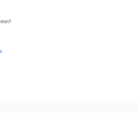
 min?
M