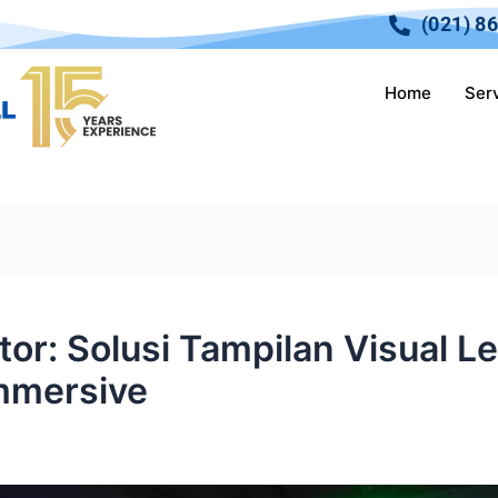
(021) 8
Home
Ser
tor: Solusi Tampilan Visual 
mmersive