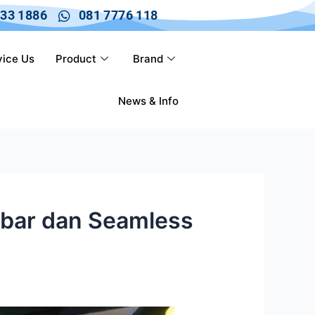
633 1886
081 7776 118
vice Us
Product
Brand
News & Info
Lebar dan Seamless